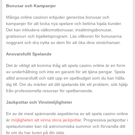
Bonusar och Kampanjer
Många online casinon erbjuder generösa bonusar och
kampanjer för att locka nya spelare och belöna lojala kunder.
Det kan inkludera välkomstbonusar, insättningsbonusar,
gratissnurr och lojalitetsprogram. Läs villkoren för bonusarna
noggrant och dra nytta av dem för att öka dina vinstchanser.
Ansvarsfullt Spelande
Det är viktigt att komma ihåg att spela casino online är en form
av underhållning och inte en garanti för att tjäna pengar. Spela
alltid ansvarsfullt och sätt upp en spelbudget som du kan hålla
dig till. Om du märker att ditt spelande blir ett problem, sök hjälp
från professionella resurser för spelberoende.
Jackpottar och Vinstmöjligheter
En av de mest spännande aspekterna av att spela casino online
är
möjligheten att vinna stora jackpottar
. Progressiva jackpottar i
spelautomater kan nå astronomiska summor och förvandla ditt
liv om du har turen på din sida.