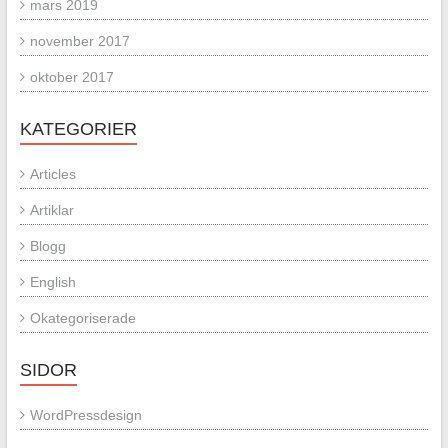
mars 2019
november 2017
oktober 2017
KATEGORIER
Articles
Artiklar
Blogg
English
Okategoriserade
SIDOR
WordPressdesign