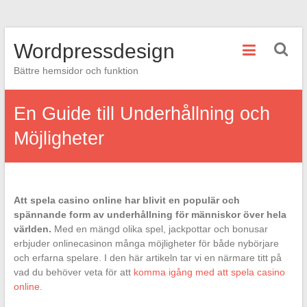
Hoppa
Wordpressdesign
till
innehåll
Bättre hemsidor och funktion
En Guide till Underhållning och
Möjligheter
Att spela casino online har blivit en populär och
spännande form av underhållning för människor över hela
världen.
Med en mängd olika spel, jackpottar och bonusar
erbjuder onlinecasinon många möjligheter för både nybörjare
och erfarna spelare. I den här artikeln tar vi en närmare titt på
vad du behöver veta för att
komma igång med att spela casino
online
.