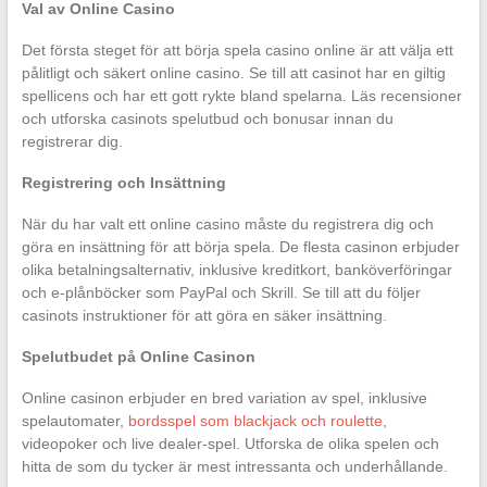
Val av Online Casino
Det första steget för att börja spela casino online är att välja ett
pålitligt och säkert online casino. Se till att casinot har en giltig
spellicens och har ett gott rykte bland spelarna. Läs recensioner
och utforska casinots spelutbud och bonusar innan du
registrerar dig.
Registrering och Insättning
När du har valt ett online casino måste du registrera dig och
göra en insättning för att börja spela. De flesta casinon erbjuder
olika betalningsalternativ, inklusive kreditkort, banköverföringar
och e-plånböcker som PayPal och Skrill. Se till att du följer
casinots instruktioner för att göra en säker insättning.
Spelutbudet på Online Casinon
Online casinon erbjuder en bred variation av spel, inklusive
spelautomater,
bordsspel som blackjack och roulette
,
videopoker och live dealer-spel. Utforska de olika spelen och
hitta de som du tycker är mest intressanta och underhållande.