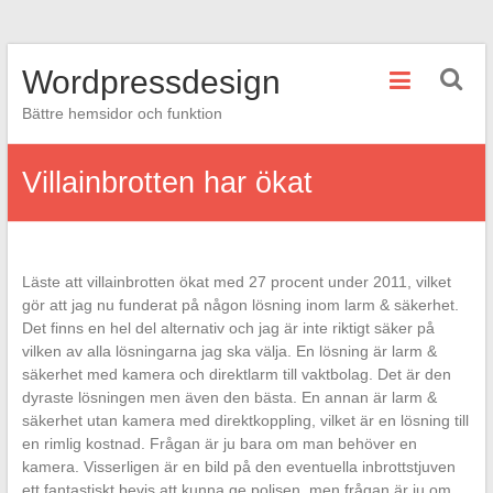
Hoppa
Wordpressdesign
till
innehåll
Bättre hemsidor och funktion
Villainbrotten har ökat
Läste att villainbrotten ökat med 27 procent under 2011, vilket
gör att jag nu funderat på någon lösning inom larm & säkerhet.
Det finns en hel del alternativ och jag är inte riktigt säker på
vilken av alla lösningarna jag ska välja. En lösning är larm &
säkerhet med kamera och direktlarm till vaktbolag. Det är den
dyraste lösningen men även den bästa. En annan är larm &
säkerhet utan kamera med direktkoppling, vilket är en lösning till
en rimlig kostnad. Frågan är ju bara om man behöver en
kamera. Visserligen är en bild på den eventuella inbrottstjuven
ett fantastiskt bevis att kunna ge polisen, men frågan är ju om