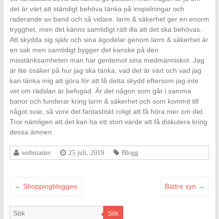
det är värt att ständigt behöva tänka på inspelningar och
raderande av band och så vidare. larm & säkerhet ger en enorm
trygghet, men det känns samtidigt rätt illa att det ska behövas.
Att skydda sig själv och sina ägodelar genom larm & säkerhet är
en sak men samtidigt bygger det kanske på den
misstänksamheten man har gentemot sina medmänniskor. Jag
är lite osäker på hur jag ska tänka, vad det är värt och vad jag
kan tänka mig att göra för att få detta skydd eftersom jag inte
vet om rädslan är befogad. Är det någon som går i samma
banor och funderar kring larm & säkerhet och som kommit till
något svar, så vore det fantastiskt roligt att få höra mer om det.
Tror nämligen att det kan ha ett stort värde att få diskutera kring
dessa ämnen.
webmaster
25 juli, 2019
Blogg
←
Shoppingbloggen
Bättre syn
→
Sök