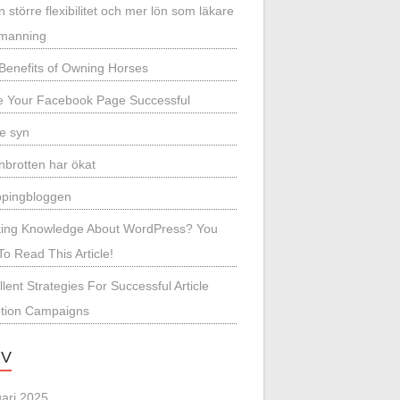
 större flexibilitet och mer lön som läkare
emanning
Benefits of Owning Horses
 Your Facebook Page Successful
re syn
inbrotten har ökat
pingbloggen
ing Knowledge About WordPress? You
o Read This Article!
lent Strategies For Successful Article
tion Campaigns
IV
uari 2025