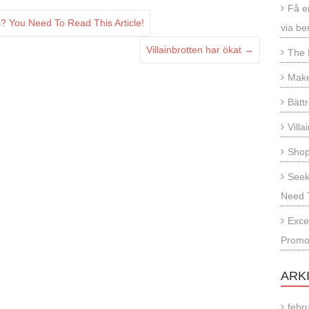
Få en
 You Need To Read This Article!
via b
Villainbrotten har ökat
→
The 
Make
Bätt
Villa
Shop
Seek
Need T
Excel
Promo
ARK
febr