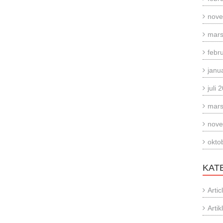
nove
mars
febr
janu
juli 
mars
nove
okto
KAT
Artic
Artik