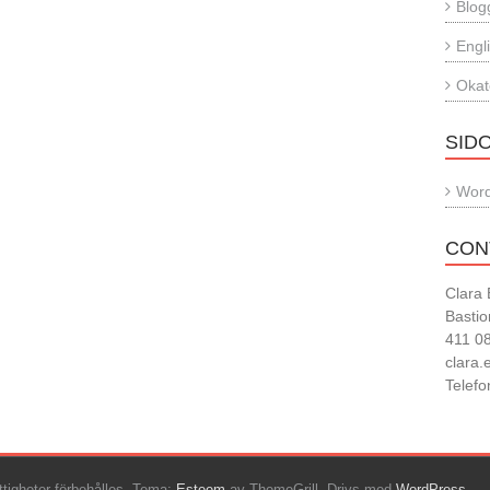
Blog
Engl
Okat
SID
Word
CON
Clara 
Bastio
411 0
clara
Telefo
ättigheter förbehålles. Tema:
Esteem
av ThemeGrill. Drivs med
WordPress
.