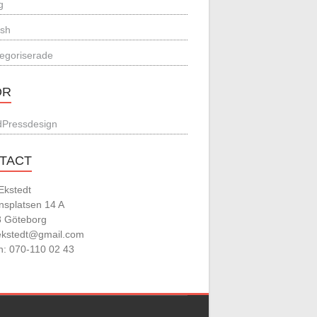
g
ish
egoriserade
OR
Pressdesign
TACT
Ekstedt
nsplatsen 14 A
8 Göteborg
.ekstedt@gmail.com
n: 070-110 02 43