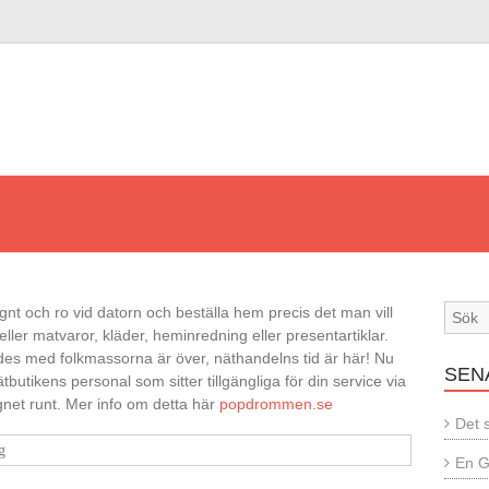
ugnt och ro vid datorn och beställa hem precis det man vill
 eller matvaror, kläder, heminredning eller presentartiklar.
des med folkmassorna är över, näthandelns tid är här! Nu
SEN
butikens personal som sitter tillgängliga för din service via
ygnet runt. Mer info om detta här
popdrommen.se
Det 
g
En G